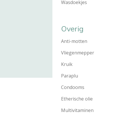
Wasdoe
Overig
Anti-mo
Vliegenm
Kru
Para
Condo
Etherische
Multivita