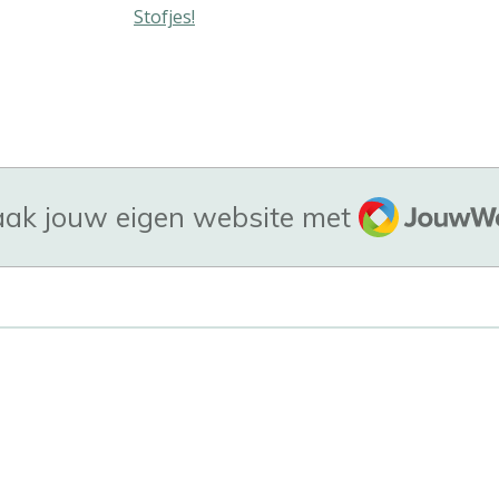
pier
Stofjes!
JouwWeb
ak jouw eigen website met