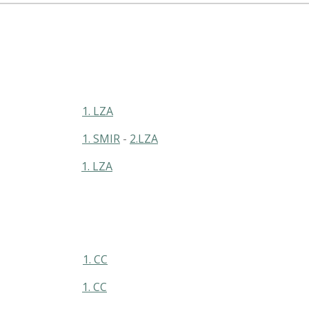
kjes
1. LZA
rtape
1. SMIR
-
2.LZA
and
1. LZA
essen
1. CC
rband
1. CC