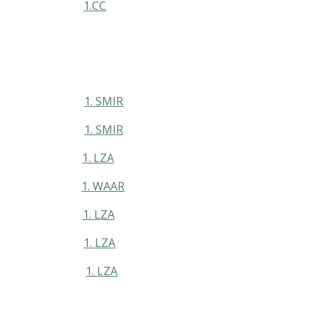
kjes
1.CC
tten
1. SMIR
epper
1. SMIR
ik
1. LZA
plu
1. WAAR
oms
1. LZA
 olie
1. LZA
minen
1. LZA