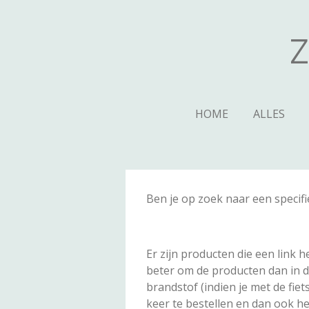
Ga
direct
Z
naar
de
hoofdinhoud
HOME
ALLES
Ben je op zoek naar een specif
Er zijn producten die een link h
beter om de producten dan in de
brandstof (indien je met de fiets
keer te bestellen en dan ook het