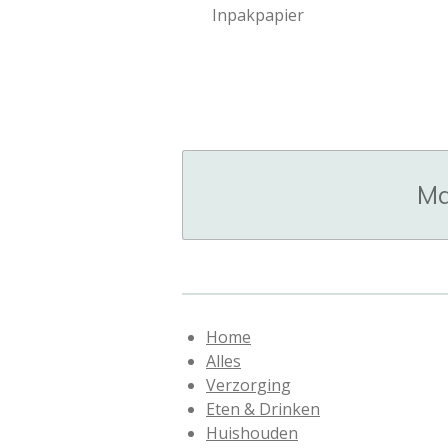
Inpakpa
Ma
Home
Alles
Verzorging
Eten & Drinken
Huishouden