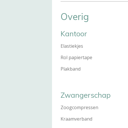
Overig
Kantoor
Elastie
Rol papie
Plakb
Zwangerschap
Zoogcompr
Kraamve